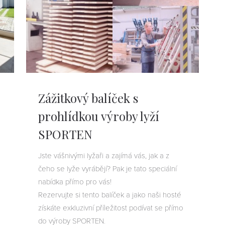
Zážitkový balíček s
prohlídkou výroby lyží
SPORTEN
Jste vášnivými lyžaři a zajímá vás, jak a z
čeho se lyže vyrábějí? Pak je tato speciální
nabídka přímo pro vás!
Rezervujte si tento balíček a jako naši hosté
získáte exkluzivní příležitost podívat se přímo
do výroby SPORTEN.