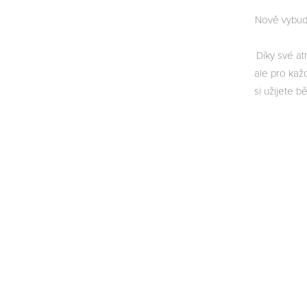
Nově vybud
Díky své at
ale pro každ
si užijete b