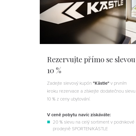
Rezervujte přímo se slevou
10 %
Zadejte slevový kupón
"Kästle"
v prvním
kroku rezervace a získejte dodatečnou slevu
10 % z ceny ubytování.
V ceně pobytu navíc získáváte:
20 % slevu na celý sortiment v podnikové
prodejně SPORTEN/KÄSTLE