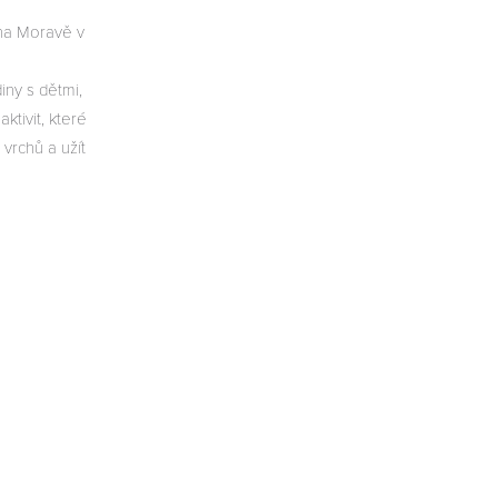
na Moravě v
iny s dětmi,
ktivit, které
 vrchů a užít