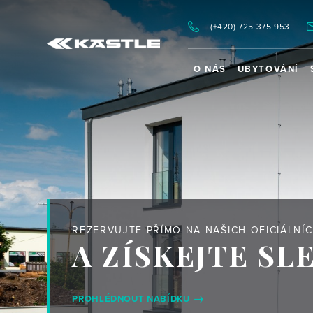
(+420) 725 375 953
O NÁS
UBYTOVÁNÍ
ÝROBY LYŽÍ SPORTEN
REZERVUJTE PŘÍMO NA NAŠICH OFICIÁLNÍ
A ZÍSKEJTE SLE
PROHLÉDNOUT NABÍDKU