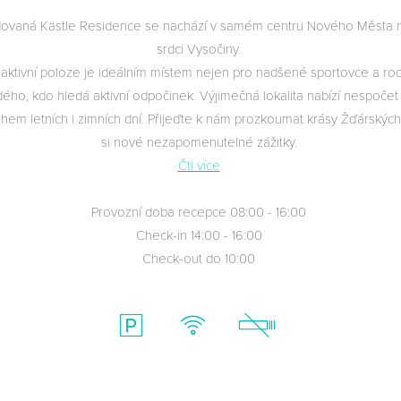
ovaná Kästle Residence se nachází v samém centru Nového Města 
srdci Vysočiny.
raktivní poloze je ideálním místem nejen pro nadšené sportovce a rod
ého, kdo hledá aktivní odpočinek. Výjimečná lokalita nabízí nespočet a
ěhem letních i zimních dní. Přijeďte k nám prozkoumat krásy Žďárských
si nové nezapomenutelné zážitky.
Čti více
Provozní doba recepce
08:00 - 16:00
Check-in 14:00 - 16:00
Check-out do 10:00