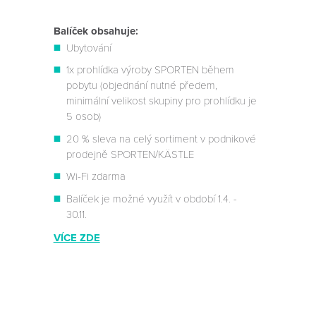
Balíček obsahuje:
Ubytování
1x prohlídka výroby SPORTEN během
pobytu (objednání nutné předem,
minimální velikost skupiny pro prohlídku je
5 osob)
20 % sleva na celý sortiment v podnikové
prodejně SPORTEN/KÄSTLE
Wi-Fi zdarma
Balíček je možné využít v období 1.4. -
30.11.
VÍCE ZDE