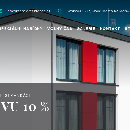
info@kaestleresidence.cz
Soškova 1582, Nové Město na Morav
SPECIÁLNÍ NABÍDKY
VOLNÝ ČAS
GALERIE
KONTAKT
S
CH STRÁNKÁCH
VU 10 %