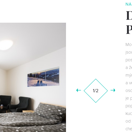
NA
Mod
jso
pos
a ž
mýd
a v
1
/2
oso
je 
pop
kuc
od 
che