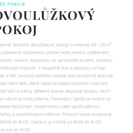
ŠE POKOJE
DVOULŮŽKOVÝ
POKOJ
erně zařízené dvoulůžkové pokoje o velikosti 20 - 28 m²
u vybavené manželskou postelí nebo dvěma oddělenými
telemi, televizí, koupelnou se sprchovým koutem, toaletou
ebříkovým topením. V koupelně jsou k dispozici ručníky,
lo a fén. Součástí každého pokoje jsou prostorné komody
elká šatní skříň, které nabízí dostatek úložného místa pro
bní věci a oděvy. Některé pokoje disponují terasou. Wi-Fi
pro všechny hosty zdarma. Parkování v garáži je možné za
latek 100 Kč/den. Hosté mohou také využít sdílenou
hyňku a společenskou místnost. Provozní doba recepce je
08:00 do 16:00. Check-in je možný od 14:00 do 16:00,
ck-out do 10:00.